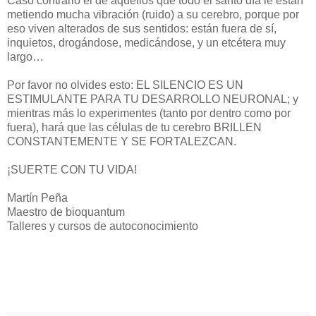
Caso contrario el de aquellos que todo el santo día le están
metiendo mucha vibración (ruido) a su cerebro, porque por
eso viven alterados de sus sentidos: están fuera de sí,
inquietos, drogándose, medicándose, y un etcétera muy
largo…
Por favor no olvides esto: EL SILENCIO ES UN
ESTIMULANTE PARA TU DESARROLLO NEURONAL; y
mientras más lo experimentes (tanto por dentro como por
fuera), hará que las células de tu cerebro BRILLEN
CONSTANTEMENTE Y SE FORTALEZCAN.
¡SUERTE CON TU VIDA!
Martín Peña
Maestro de bioquantum
Talleres y cursos de autoconocimiento