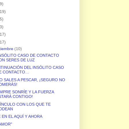
9)
(19)
5)
3)
(17)
(17)
tiembre
(10)
INSÓLITO CASO DE CONTACTO
ON SERES DE LUZ
TINUACIÓN DEL INSÓLITO CASO
E CONTACTO…
NO SALES A PESCAR, ¡SEGURO NO
OMERÁS!
EMPRE SONRÍE Y LA FUERZA
STARÁ CONTIGO!
VÍNCULO CON LOS QUE TE
ODEAN
E EN EL AQUÍ Y AHORA
 AMOR"