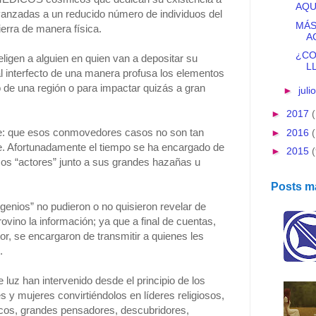
AQU
anzadas a un reducido número de individuos del
MÁS
ierra de manera física.
A
¿CO
ligen a alguien en quien van a depositar su
L
l interfecto de una manera profusa los elementos
 de una región o para impactar quizás a gran
►
juli
►
2017
nte: que esos conmovedores casos no son tan
►
2016
. Afortunadamente el tiempo se ha encargado de
►
2015
esos “actores” junto a sus grandes hazañas u
Posts m
enios” no pudieron o no quisieron revelar de
provino la información; ya que a final de cuentas,
or, se encargaron de transmitir a quienes les
.
uz han intervenido desde el principio de los
 y mujeres convirtiéndolos en líderes religiosos,
ntíficos, grandes pensadores, descubridores,