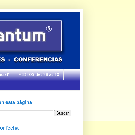
cial"
VIDEOS del 28 al 30
en esta página
or fecha