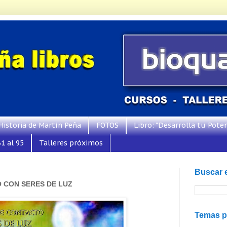
Historia de Martín Peña
FOTOS
Libro: "Desarrolla tu Poten
1 al 95
Talleres próximos
Buscar 
 CON SERES DE LUZ
Temas p