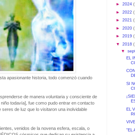
►
2024
(
►
2022
►
2021
(
►
2020
(
►
2019
▼
2018
▼
sep
EL 
C
CON
D
esta apasionante historia, todo comenzó cuando
SI 
C
¡SI
sprenderse de manera voluntaria y consciente de
E
 niño todavía], fue como pudo entrar en contacto
EL 
 seres de luz que lo visitaron una inol
vidable
R
VIV
entes, venidos de la novena esfera, escala, o
"EL
 MÉDICOS cósmicos que dedican su existencia a