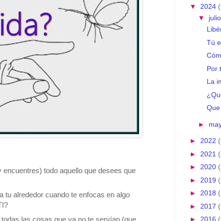
▼
2024
(
▼
juli
Libé
Tú e
Cóm
Por 
La i
¿Qué
Que 
►
ma
►
2022
►
2021
(
►
2020
(
 encuentres) todo aquello que desees que
►
2019
►
2018
a tu alrededor cuando te enfocas en algo
TI?
►
2017
odas las cosas que ya no te servían (que
►
2016