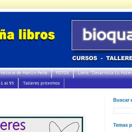
Historia de Martín Peña
FOTOS
Libro: "Desarrolla tu Poten
1 al 95
Talleres próximos
Buscar 
Temas p