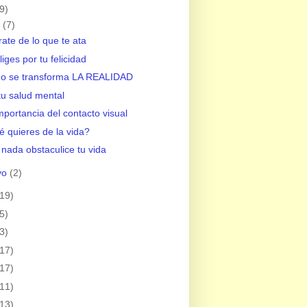
9)
o
(7)
rate de lo que te ata
liges por tu felicidad
o se transforma LA REALIDAD
tu salud mental
mportancia del contacto visual
 quieres de la vida?
nada obstaculice tu vida
yo
(2)
(19)
5)
3)
(17)
(17)
(11)
(13)