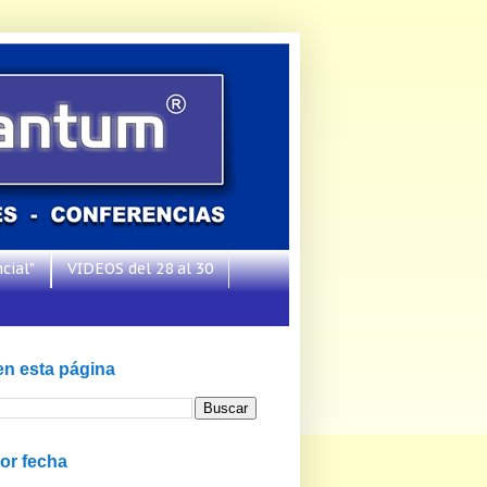
cial"
VIDEOS del 28 al 30
en esta página
or fecha