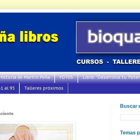
Historia de Martín Peña
FOTOS
Libro: "Desarrolla tu Poten
1 al 95
Talleres próximos
Buscar 
aciente
Temas p