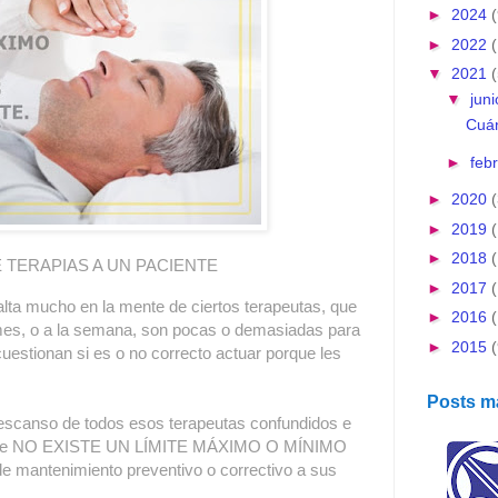
►
2024
(
►
2022
▼
2021
(
▼
jun
Cuán
►
feb
►
2020
(
►
2019
►
2018
TERAPIAS A UN PACIENTE
►
2017
alta mucho en la mente de ciertos terapeutas, que
►
2016
 mes, o a la semana, son pocas o demasiadas para
►
2015
 cuestionan si es o no correcto actuar porque les
Posts m
descanso de todos esos terapeutas confundidos e
ar que NO EXISTE UN LÍMITE MÁXIMO O MÍNIMO
de mantenimiento preventivo o correctivo a sus