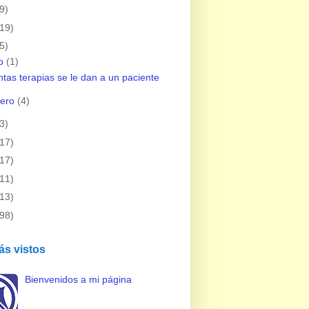
9)
(19)
5)
io
(1)
tas terapias se le dan a un paciente
rero
(4)
3)
(17)
(17)
(11)
(13)
(98)
ás vistos
Bienvenidos a mi página