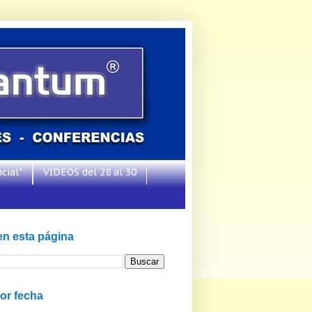
cial"
VIDEOS del 28 al 30
en esta página
or fecha