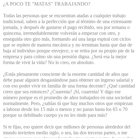
¿A POCO TE "MATAS" TRABAJANDO?
Todas las personas que se encuentran atadas a cualquier trabajo
tradicional, saben a la perfección que al término de una extenuante
jornada, y después de gastarse el pago recibido, sea por semana o
quincena, irremediablemente volverán a empezar con otro, y
enseguida otro giro más, formando así una larga espiral con ciclos
que se repiten de manera mecánica y no terminan hasta que dan de
baja al individuo porque envejece, o se retira por su propio pie de la
empresa y para colmo sin una pensión digna. ¿Será esa la mejor
forma de vivir la vida? No lo creo, en absoluto.
¿Estás plenamente consciente de la enorme cantidad de años que
debe pasar alguien desgastándose para obtener un ingreso salarial y
con eso poder vivir en familia de una forma decente? ¿Qué cantidad
crees que sea entonces? ¿Cuarenta? ¡Sí, cuarenta! Y digo ese
número porque es el promedio de años trabajados en una sociedad
normalmente. Pero, ¿sabías tú que hay muchos otros que empiezan
a laborar desde los 15 más o menos y no paran hasta los 65 o 70
porque su debilitado cuerpo ya no les rinde para más?
Si te fijas, eso quiere decir que millones de personas alrededor del
mundo invierten medio siglo, o sea, las dos terceras partes, o me