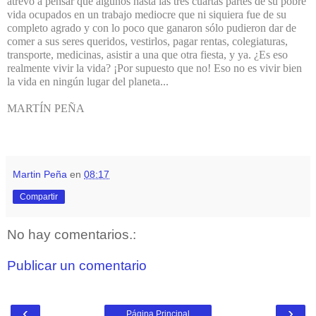
atrevo a pensar que algunos hasta las tres cuartas partes de su pobre
vida ocupados en un trabajo mediocre que ni siquiera fue de su
completo agrado y con lo poco que ganaron sólo pudieron dar de
comer a sus seres queridos, vestirlos, pagar rentas, colegiaturas,
transporte, medicinas, asistir a una que otra fiesta, y ya. ¿Es eso
realmente vivir la vida? ¡Por supuesto que no! Eso no es vivir bien
la vida en ningún lugar del planeta...
MARTÍN PEÑA
Martin Peña
en
08:17
Compartir
No hay comentarios.:
Publicar un comentario
‹
›
Página Principal